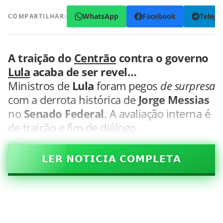
WhatsApp
Facebook
Teleg
COMPARTILHAR:
A traição do
Centrão
contra o governo
Lula
acaba de ser revel…
Ministros de
Lula
foram pegos
de surpresa
com a derrota histórica de
Jorge Messias
no
Senado Federal
. A avaliação interna é
de traição e fim de diálogo.
𝗟𝗘𝗥 𝗡𝗢𝗧𝗜𝗖𝗜𝗔 𝗖𝗢𝗠𝗣𝗟𝗘𝗧𝗔