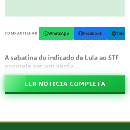
WhatsApp
Facebook
Teleg
COMPARTILHAR:
A sabatina do indicado de Lula ao STF
promete ser um verda…
𝗟𝗘𝗥 𝗡𝗢𝗧𝗜𝗖𝗜𝗔 𝗖𝗢𝗠𝗣𝗟𝗘𝗧𝗔