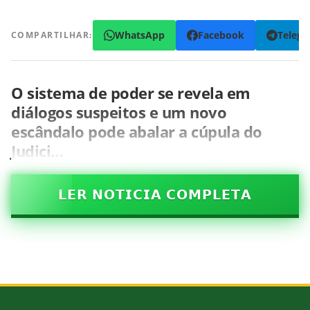
WhatsApp
Facebook
Teleg
COMPARTILHAR:
O sistema de poder se revela em
diálogos suspeitos e um novo
escândalo pode abalar a cúpula do
Judici…
𝗟𝗘𝗥 𝗡𝗢𝗧𝗜𝗖𝗜𝗔 𝗖𝗢𝗠𝗣𝗟𝗘𝗧𝗔