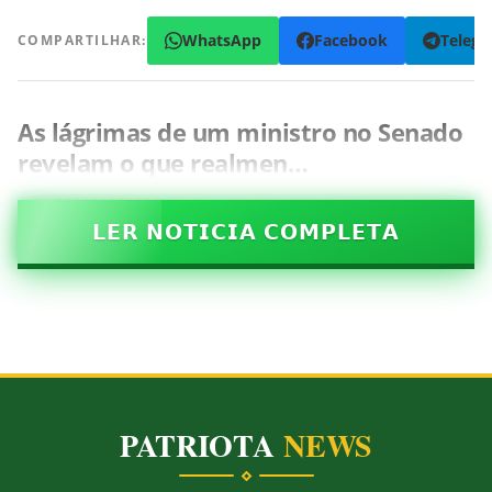
WhatsApp
Facebook
Teleg
COMPARTILHAR:
As lágrimas de um ministro no Senado
revelam o que realmen…
𝗟𝗘𝗥 𝗡𝗢𝗧𝗜𝗖𝗜𝗔 𝗖𝗢𝗠𝗣𝗟𝗘𝗧𝗔
PATRIOTA
NEWS