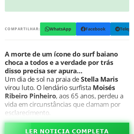
WhatsApp
Facebook
Teleg
COMPARTILHAR:
A morte de um ícone do surf baiano
choca a todos e a verdade por trás
disso precisa ser apura…
Um dia de sol na praia de
Stella Maris
virou luto. O lendário surfista
Moisés
Ribeiro Pinheiro
, aos 65 anos, perdeu a
vida em circunstâncias que clamam por
esclarecimento.
𝗟𝗘𝗥 𝗡𝗢𝗧𝗜𝗖𝗜𝗔 𝗖𝗢𝗠𝗣𝗟𝗘𝗧𝗔