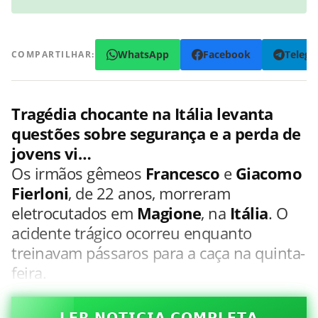
WhatsApp
Facebook
Teleg
COMPARTILHAR:
Tragédia chocante na Itália levanta
questões sobre segurança e a perda de
jovens vi…
Os irmãos gêmeos
Francesco
e
Giacomo
Fierloni
, de 22 anos, morreram
eletrocutados em
Magione
, na
Itália
. O
acidente trágico ocorreu enquanto
treinavam pássaros para a caça na quinta-
feira.
𝗟𝗘𝗥 𝗡𝗢𝗧𝗜𝗖𝗜𝗔 𝗖𝗢𝗠𝗣𝗟𝗘𝗧𝗔