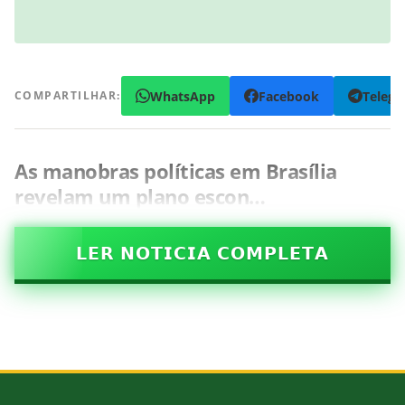
WhatsApp
Facebook
Teleg
COMPARTILHAR:
As manobras políticas em Brasília
revelam um plano escon…
𝗟𝗘𝗥 𝗡𝗢𝗧𝗜𝗖𝗜𝗔 𝗖𝗢𝗠𝗣𝗟𝗘𝗧𝗔