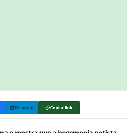
k
Telegram
Copiar link
tema e mostra que a hegemonia petista