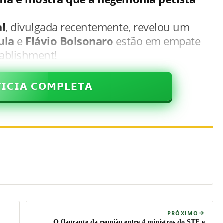
l
, divulgada recentemente, revelou um
ula
e
Flávio Bolsonaro
estão em empate
tablishment!
𝗜𝗖𝗜𝗔 𝗖𝗢𝗠𝗣𝗟𝗘𝗧𝗔
PRÓXIMO
O flagrante da reunião entre 4 ministros do STF e