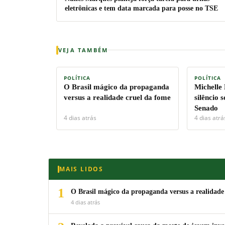
eletrônicas e tem data marcada para posse no TSE
VEJA TAMBÉM
POLÍTICA
POLÍTICA
O Brasil mágico da propaganda
Michelle
versus a realidade cruel da fome
silêncio 
Senado
4 dias atrás
4 dias atrá
MAIS LIDOS
1
O Brasil mágico da propaganda versus a realidade
4 dias atrás