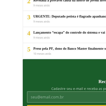
2
Revelada a provável causa da morte de jovem inv
9 meses atrás
3
URGENTE: Deputado petista é flagrado apanhando
9 meses atrás
4
Lançamento “escapa” do controle do sistema e vai 
9 meses atrás
5
Preso pela PF, dono do Banco Master finalmente s
10 meses atrás
Rec
Cadastre seu e-mail e receba as pr