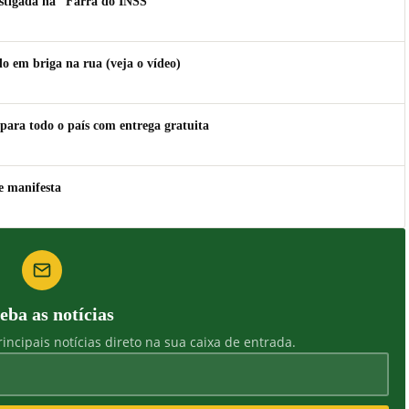
estigada na “Farra do INSS”
 em briga na rua (veja o vídeo)
para todo o país com entrega gratuita
e manifesta
eba as notícias
incipais notícias direto na sua caixa de entrada.