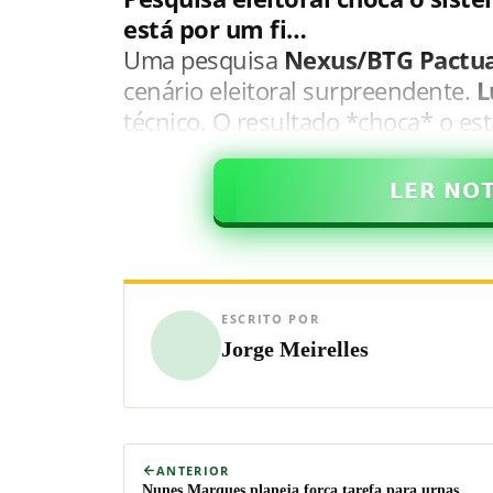
está por um fi…
Uma pesquisa
Nexus/BTG Pactua
cenário eleitoral surpreendente.
L
técnico. O resultado *choca* o es
𝗟𝗘𝗥 𝗡𝗢
ESCRITO POR
Jorge Meirelles
ANTERIOR
Nunes Marques planeja força tarefa para urnas