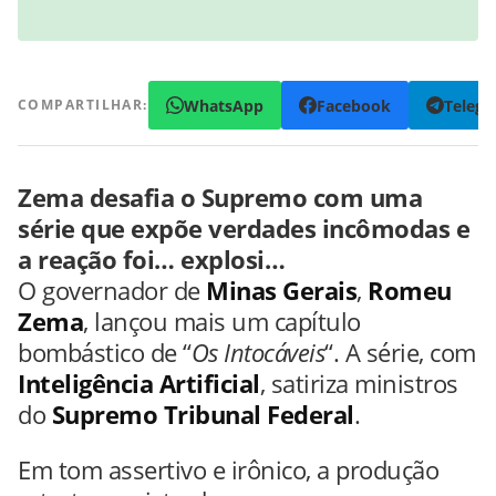
WhatsApp
Facebook
Teleg
COMPARTILHAR:
Zema desafia o Supremo com uma
série que expõe verdades incômodas e
a reação foi… explosi…
O governador de
Minas Gerais
,
Romeu
Zema
, lançou mais um capítulo
bombástico de “
Os Intocáveis
“. A série, com
Inteligência Artificial
, satiriza ministros
do
Supremo Tribunal Federal
.
Em tom assertivo e irônico, a produção