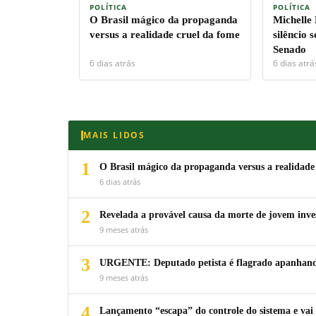
POLÍTICA
POLÍTICA
O Brasil mágico da propaganda
Michelle
versus a realidade cruel da fome
silêncio 
Senado
6 dias atrás
6 dias atrá
MAIS LIDOS
1
O Brasil mágico da propaganda versus a realidade
6 dias atrás
2
Revelada a provável causa da morte de jovem inv
9 meses atrás
3
URGENTE: Deputado petista é flagrado apanhando
9 meses atrás
4
Lançamento “escapa” do controle do sistema e vai 