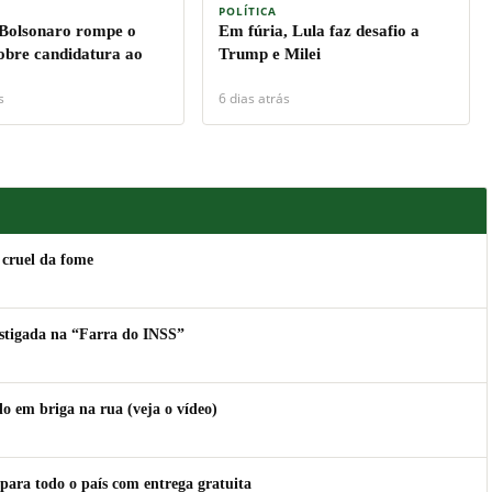
POLÍTICA
 Bolsonaro rompe o
Em fúria, Lula faz desafio a
sobre candidatura ao
Trump e Milei
s
6 dias atrás
 cruel da fome
estigada na “Farra do INSS”
 em briga na rua (veja o vídeo)
para todo o país com entrega gratuita