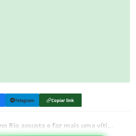
k
Telegram
Copiar link
 no Rio assusta e faz mais uma víti…