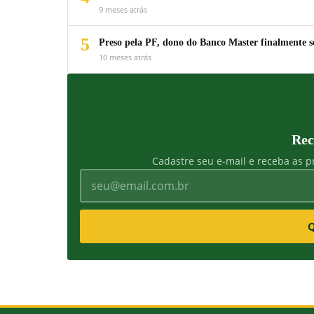
9 meses atrás
5
Preso pela PF, dono do Banco Master finalmente s
10 meses atrás
Rec
Cadastre seu e-mail e receba as pr
Q