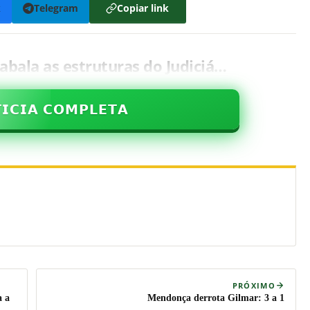
k
Telegram
Copiar link
abala as estruturas do Judiciá…
𝗜𝗖𝗜𝗔 𝗖𝗢𝗠𝗣𝗟𝗘𝗧𝗔
PRÓXIMO
a a
Mendonça derrota Gilmar: 3 a 1