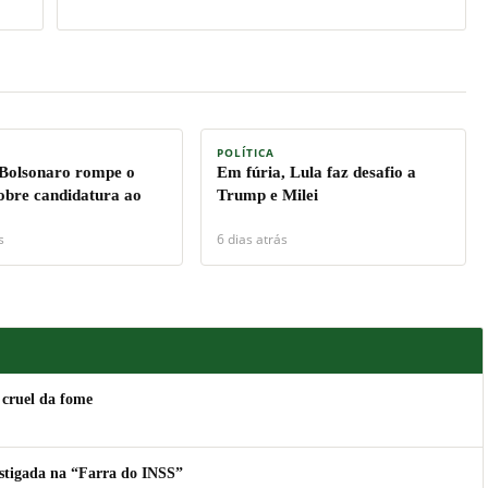
POLÍTICA
 Bolsonaro rompe o
Em fúria, Lula faz desafio a
sobre candidatura ao
Trump e Milei
s
6 dias atrás
 cruel da fome
estigada na “Farra do INSS”