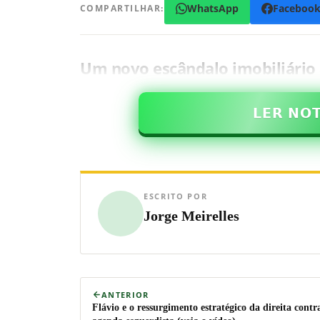
WhatsApp
Faceboo
COMPARTILHAR:
Um novo escândalo imobiliário 
𝗟𝗘𝗥 𝗡𝗢
ESCRITO POR
Jorge Meirelles
ANTERIOR
Flávio e o ressurgimento estratégico da direita contr