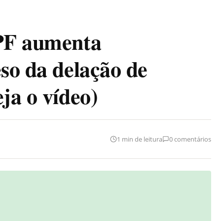
 PF aumenta
eso da delação de
ja o vídeo)
1 min de leitura
0 comentários