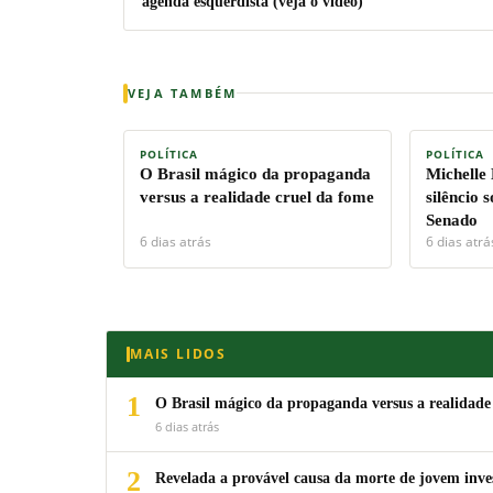
agenda esquerdista (veja o vídeo)
VEJA TAMBÉM
POLÍTICA
POLÍTICA
O Brasil mágico da propaganda
Michelle
versus a realidade cruel da fome
silêncio 
Senado
6 dias atrás
6 dias atrá
MAIS LIDOS
1
O Brasil mágico da propaganda versus a realidade
6 dias atrás
2
Revelada a provável causa da morte de jovem inv