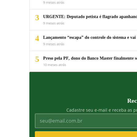
9 meses atrás
3
URGENTE: Deputado petista é flagrado apanhando
9 meses atrás
4
Lançamento “escapa” do controle do sistema e vai 
9 meses atrás
5
Preso pela PF, dono do Banco Master finalmente s
10 meses atrás
Rec
Cadastre seu e-mail e receba as pr