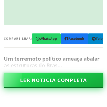
WhatsApp
Facebook
Teleg
COMPARTILHAR:
Um terremoto político ameaça abalar
as estruturas do Bras…
𝗟𝗘𝗥 𝗡𝗢𝗧𝗜𝗖𝗜𝗔 𝗖𝗢𝗠𝗣𝗟𝗘𝗧𝗔