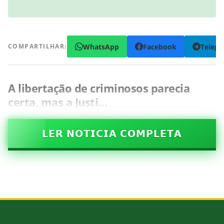
WhatsApp
Facebook
Teleg
COMPARTILHAR:
A libertação de criminosos parecia
certa, mas a Justi…
𝗟𝗘𝗥 𝗡𝗢𝗧𝗜𝗖𝗜𝗔 𝗖𝗢𝗠𝗣𝗟𝗘𝗧𝗔