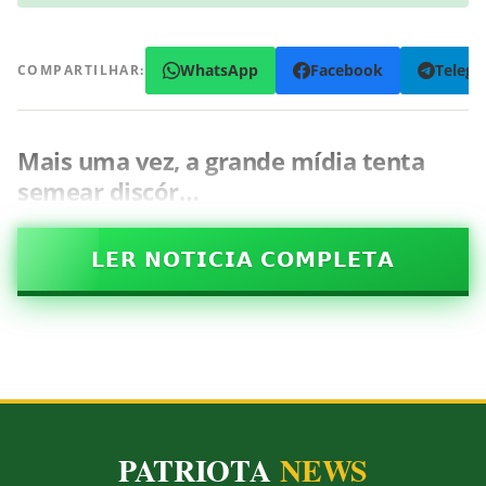
WhatsApp
Facebook
Teleg
COMPARTILHAR:
Mais uma vez, a grande mídia tenta
semear discór…
𝗟𝗘𝗥 𝗡𝗢𝗧𝗜𝗖𝗜𝗔 𝗖𝗢𝗠𝗣𝗟𝗘𝗧𝗔
PATRIOTA
NEWS