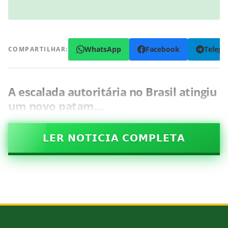
WhatsApp
Facebook
Teleg
COMPARTILHAR:
A escalada autoritária no Brasil atingiu
um novo patam…
𝗟𝗘𝗥 𝗡𝗢𝗧𝗜𝗖𝗜𝗔 𝗖𝗢𝗠𝗣𝗟𝗘𝗧𝗔