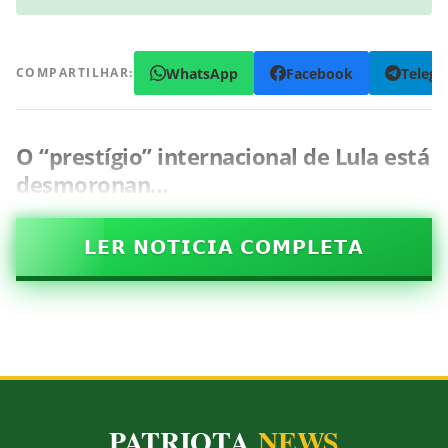
WhatsApp
Facebook
Teleg
COMPARTILHAR:
O “prestígio” internacional de Lula está
desmoronan…
𝗟𝗘𝗥 𝗡𝗢𝗧𝗜𝗖𝗜𝗔 𝗖𝗢𝗠𝗣𝗟𝗘𝗧𝗔
PATRIOTA
NEWS