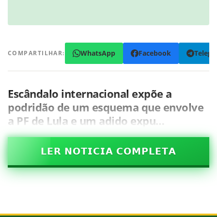
WhatsApp
Facebook
Teleg
COMPARTILHAR:
Escândalo internacional expõe a
podridão de um esquema que envolve
a PF de Lula e um adido expu…
𝗟𝗘𝗥 𝗡𝗢𝗧𝗜𝗖𝗜𝗔 𝗖𝗢𝗠𝗣𝗟𝗘𝗧𝗔