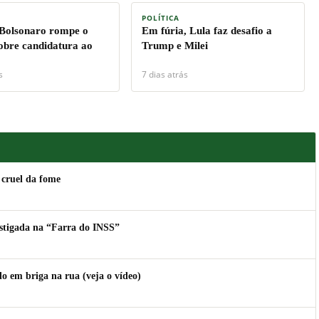
POLÍTICA
 Bolsonaro rompe o
Em fúria, Lula faz desafio a
sobre candidatura ao
Trump e Milei
s
7 dias atrás
 cruel da fome
estigada na “Farra do INSS”
 em briga na rua (veja o vídeo)