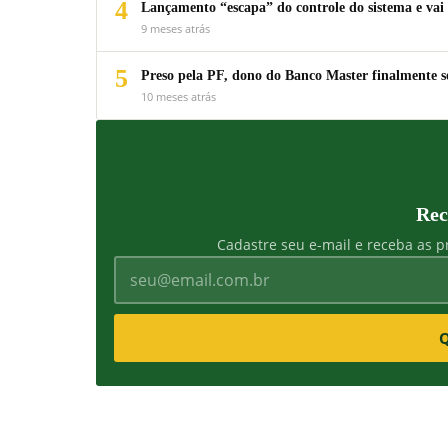
4
Lançamento “escapa” do controle do sistema e vai 
9 meses atrás
5
Preso pela PF, dono do Banco Master finalmente s
10 meses atrás
Rec
Cadastre seu e-mail e receba as pr
Q