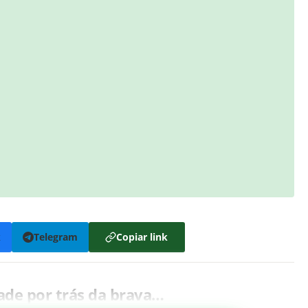
k
Telegram
Copiar link
dade por trás da brava…