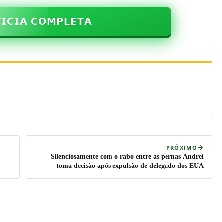
𝗜𝗖𝗜𝗔 𝗖𝗢𝗠𝗣𝗟𝗘𝗧𝗔
PRÓXIMO
r
Silenciosamente com o rabo entre as pernas Andrei
toma decisão após expulsão de delegado dos EUA