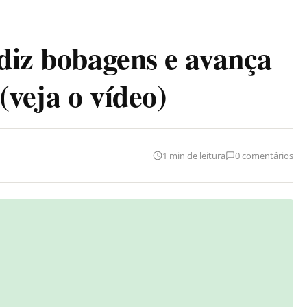
 diz bobagens e avança
(veja o vídeo)
1 min de leitura
0 comentários