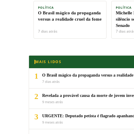
POLÍTICA
POLÍTICA
O Brasil mágico da propaganda
Michelle
versus a realidade cruel da fome
silêncio 
Senado
7 dias atrás
7 dias atrá
MAIS LIDOS
1
O Brasil mágico da propaganda versus a realidade
7 dias atrás
2
Revelada a provável causa da morte de jovem inv
9 meses atrás
3
URGENTE: Deputado petista é flagrado apanhando
9 meses atrás