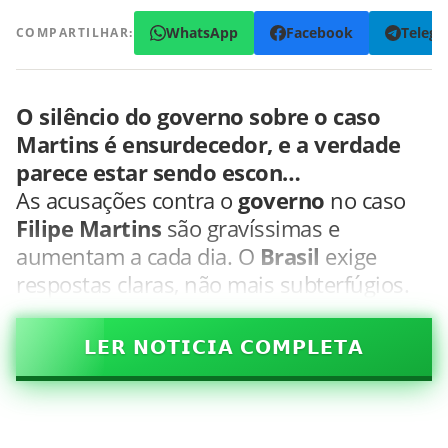
WhatsApp
Facebook
Teleg
COMPARTILHAR:
O silêncio do governo sobre o caso
Martins é ensurdecedor, e a verdade
parece estar sendo escon…
As acusações contra o
governo
no caso
Filipe Martins
são gravíssimas e
aumentam a cada dia. O
Brasil
exige
respostas claras, não mais subterfúgios.
𝗟𝗘𝗥 𝗡𝗢𝗧𝗜𝗖𝗜𝗔 𝗖𝗢𝗠𝗣𝗟𝗘𝗧𝗔