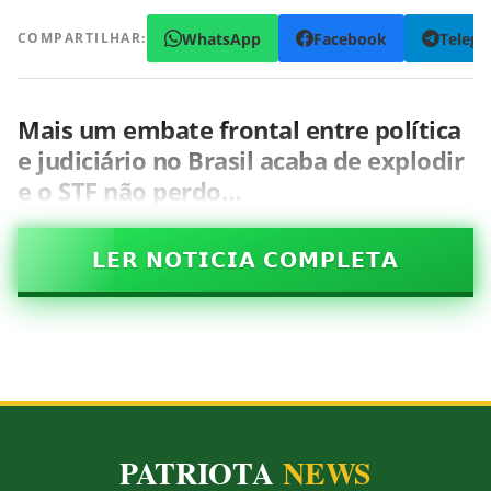
WhatsApp
Facebook
Teleg
COMPARTILHAR:
Mais um embate frontal entre política
e judiciário no Brasil acaba de explodir
e o STF não perdo…
𝗟𝗘𝗥 𝗡𝗢𝗧𝗜𝗖𝗜𝗔 𝗖𝗢𝗠𝗣𝗟𝗘𝗧𝗔
PATRIOTA
NEWS