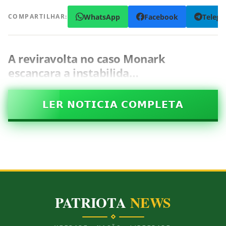
WhatsApp
Facebook
Teleg
COMPARTILHAR:
A reviravolta no caso Monark
escancara a instabilida…
𝗟𝗘𝗥 𝗡𝗢𝗧𝗜𝗖𝗜𝗔 𝗖𝗢𝗠𝗣𝗟𝗘𝗧𝗔
PATRIOTA
NEWS