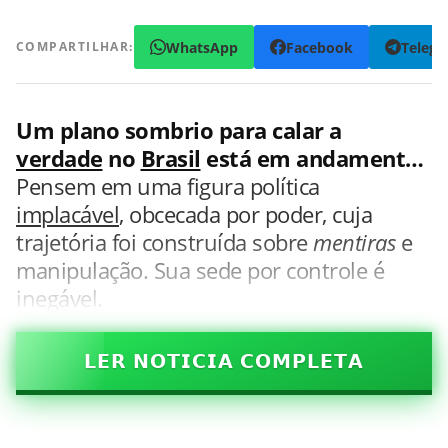
WhatsApp
Facebook
Teleg
COMPARTILHAR:
Um plano sombrio para calar a
verdade
no
Brasil
está em andament…
Pensem em uma figura política
implacável
, obcecada por poder, cuja
trajetória foi construída sobre
mentiras
e
manipulação. Sua sede por controle é
inegável.
𝗟𝗘𝗥 𝗡𝗢𝗧𝗜𝗖𝗜𝗔 𝗖𝗢𝗠𝗣𝗟𝗘𝗧𝗔