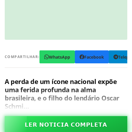
WhatsApp
Facebook
Teleg
COMPARTILHAR:
A perda de um ícone nacional expõe
uma ferida profunda na alma
brasileira, e o filho do lendário
Oscar
Schmi…
𝗟𝗘𝗥 𝗡𝗢𝗧𝗜𝗖𝗜𝗔 𝗖𝗢𝗠𝗣𝗟𝗘𝗧𝗔