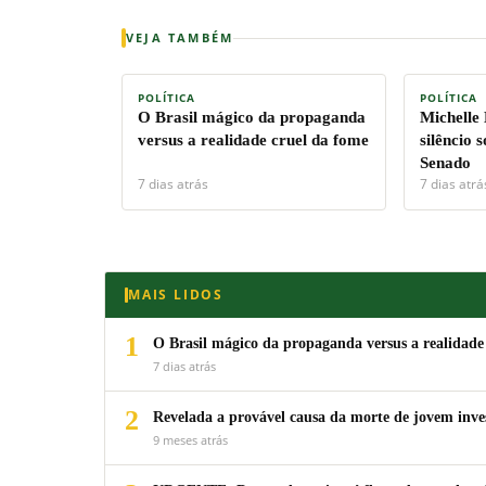
VEJA TAMBÉM
POLÍTICA
POLÍTICA
O Brasil mágico da propaganda
Michelle
versus a realidade cruel da fome
silêncio 
Senado
7 dias atrás
7 dias atrá
MAIS LIDOS
1
O Brasil mágico da propaganda versus a realidade
7 dias atrás
2
Revelada a provável causa da morte de jovem inv
9 meses atrás