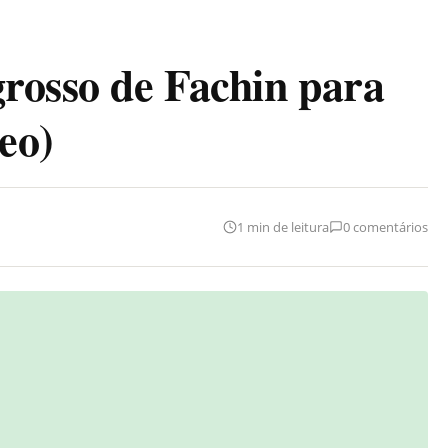
grosso de Fachin para
eo)
1 min de leitura
0 comentários