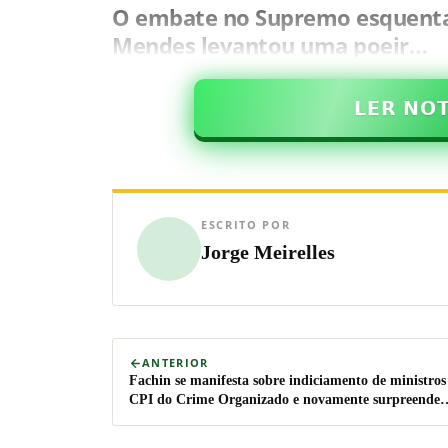
O embate no Supremo esquenta,
Mendes levantou uma poeir…
𝗟𝗘𝗥 𝗡𝗢
ESCRITO POR
Jorge Meirelles
ANTERIOR
Fachin se manifesta sobre indiciamento de ministros
CPI do Crime Organizado e novamente surpreende
(veja o vídeo)