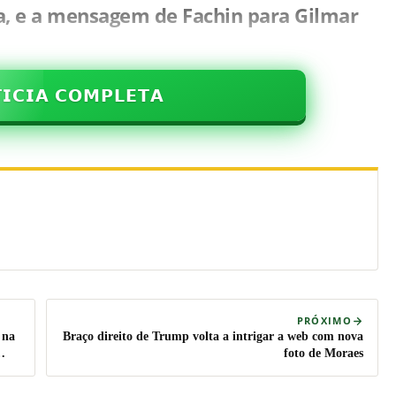
 e a mensagem de Fachin para Gilmar
𝗜𝗖𝗜𝗔 𝗖𝗢𝗠𝗣𝗟𝗘𝗧𝗔
PRÓXIMO
 na
Braço direito de Trump volta a intrigar a web com nova
foto de Moraes