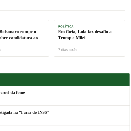
POLÍTICA
 Bolsonaro rompe o
Em fúria, Lula faz desafio a
sobre candidatura ao
Trump e Milei
s
7 dias atrás
 cruel da fome
estigada na “Farra do INSS”