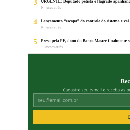
3
URGENTE: Deputado petista é flagrado apanhando
9 meses atrás
4
Lançamento “escapa” do controle do sistema e vai 
9 meses atrás
5
Preso pela PF, dono do Banco Master finalmente s
10 meses atrás
Rec
Cadastre seu e-mail e receba as pr
Q