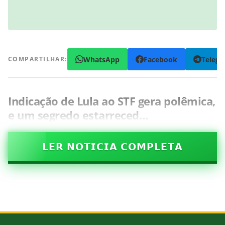
WhatsApp
Facebook
Teleg
COMPARTILHAR:
Indicação de Lula ao STF gera polêmica,
e um segredo estarreced…
𝗟𝗘𝗥 𝗡𝗢𝗧𝗜𝗖𝗜𝗔 𝗖𝗢𝗠𝗣𝗟𝗘𝗧𝗔