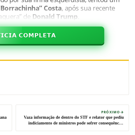
“Borrachinha” Costa
, após sua recente
paquera” de
Donald Trump
.
𝗜𝗖𝗜𝗔 𝗖𝗢𝗠𝗣𝗟𝗘𝗧𝗔
PRÓXIMO
cana
Vaza informação de dentro do STF e relator que pediu
indiciamento de ministros pode sofrer consequências
graves