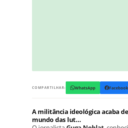
WhatsApp
Faceboo
COMPARTILHAR:
A militância ideológica acaba 
mundo das lut…
O jornalista
Guga Noblat
, conhec