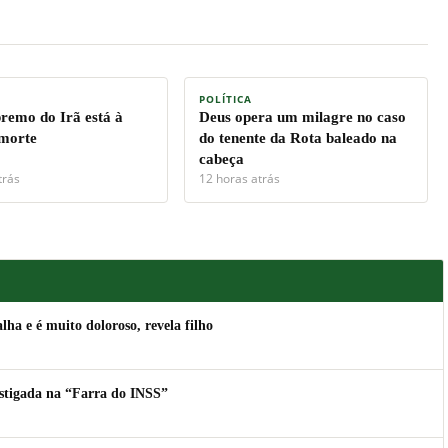
POLÍTICA
premo do Irã está à
Deus opera um milagre no caso
 morte
do tenente da Rota baleado na
cabeça
trás
12 horas atrás
lha e é muito doloroso, revela filho
estigada na “Farra do INSS”