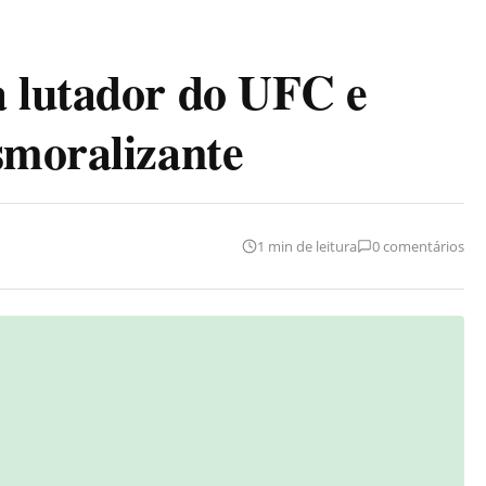
a lutador do UFC e
smoralizante
1 min de leitura
0 comentários