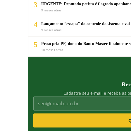
3
URGENTE: Deputado petista é flagrado apanhando
9 meses atrás
4
Lançamento “escapa” do controle do sistema e vai 
9 meses atrás
5
Preso pela PF, dono do Banco Master finalmente s
10 meses atrás
Rec
Cadastre seu e-mail e receba as pr
Q