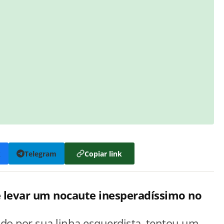
k
Telegram
Copiar link
de levar um nocaute inesperadíssimo no
ido por sua linha esquerdista, tentou um