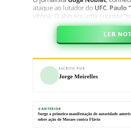
ataque ao lutador do
UFC
,
Paulo 
vitória. O alvo era uma suposta “
𝗟𝗘𝗥 𝗡𝗢
ESCRITO POR
Jorge Meirelles
ANTERIOR
Surge a primeira manifestação de autoridade ameri
sobre ação de Moraes contra Flávio