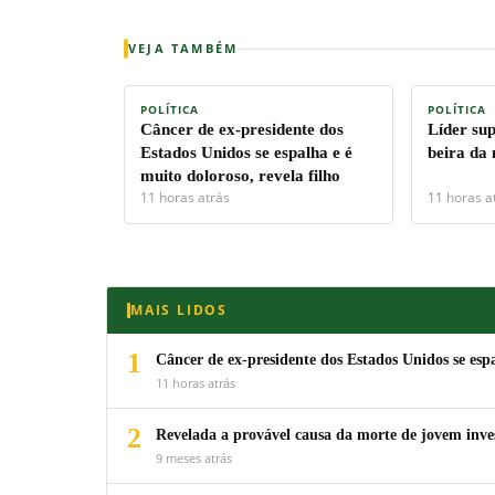
VEJA TAMBÉM
POLÍTICA
POLÍTICA
Câncer de ex-presidente dos
Líder su
Estados Unidos se espalha e é
beira da
muito doloroso, revela filho
11 horas atrás
11 horas a
MAIS LIDOS
1
Câncer de ex-presidente dos Estados Unidos se espa
11 horas atrás
2
Revelada a provável causa da morte de jovem inv
9 meses atrás