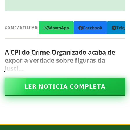
WhatsApp
Facebook
Teleg
COMPARTILHAR:
A CPI do Crime Organizado acaba de
expor a verdade sobre figuras da
Justi…
𝗟𝗘𝗥 𝗡𝗢𝗧𝗜𝗖𝗜𝗔 𝗖𝗢𝗠𝗣𝗟𝗘𝗧𝗔