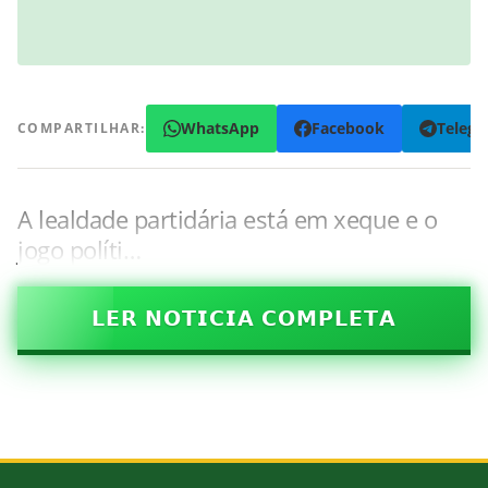
WhatsApp
Facebook
Teleg
COMPARTILHAR:
A lealdade partidária está em xeque e o
jogo políti…
𝗟𝗘𝗥 𝗡𝗢𝗧𝗜𝗖𝗜𝗔 𝗖𝗢𝗠𝗣𝗟𝗘𝗧𝗔