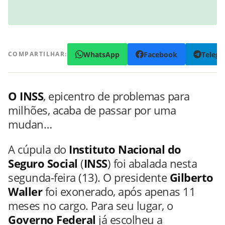
WhatsApp
Facebook
Teleg
COMPARTILHAR:
O INSS
, epicentro de problemas para
milhões, acaba de passar por uma
mudan…
A cúpula do
Instituto Nacional do
Seguro Social
(
INSS
) foi abalada nesta
segunda-feira (13). O presidente
Gilberto
Waller
foi exonerado, após apenas 11
meses no cargo. Para seu lugar, o
Governo Federal
já escolheu a