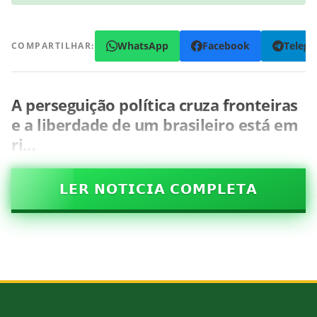
WhatsApp
Facebook
Teleg
COMPARTILHAR:
A perseguição política cruza fronteiras
e a liberdade de um brasileiro está em
ri…
𝗟𝗘𝗥 𝗡𝗢𝗧𝗜𝗖𝗜𝗔 𝗖𝗢𝗠𝗣𝗟𝗘𝗧𝗔