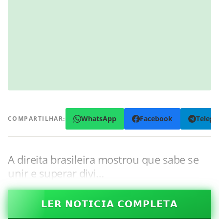
WhatsApp
Facebook
Teleg
COMPARTILHAR:
A direita brasileira mostrou que sabe se
unir e superar divi…
𝗟𝗘𝗥 𝗡𝗢𝗧𝗜𝗖𝗜𝗔 𝗖𝗢𝗠𝗣𝗟𝗘𝗧𝗔