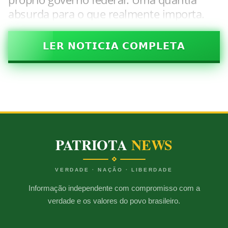
absurda para o que realmente importa.
𝗟𝗘𝗥 𝗡𝗢𝗧𝗜𝗖𝗜𝗔 𝗖𝗢𝗠𝗣𝗟𝗘𝗧𝗔
PATRIOTA
NEWS
VERDADE · NAÇÃO · LIBERDADE
Informação independente com compromisso com a
verdade e os valores do povo brasileiro.