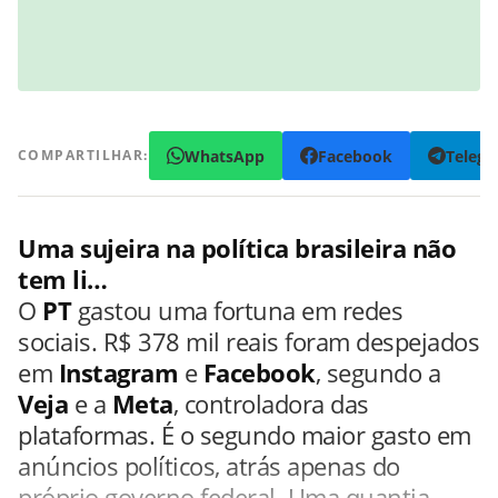
WhatsApp
Facebook
Teleg
COMPARTILHAR:
Uma sujeira na política brasileira não
tem li…
O
PT
gastou uma fortuna em redes
sociais. R$ 378 mil reais foram despejados
em
Instagram
e
Facebook
, segundo a
Veja
e a
Meta
, controladora das
plataformas. É o segundo maior gasto em
anúncios políticos, atrás apenas do
próprio governo federal. Uma quantia