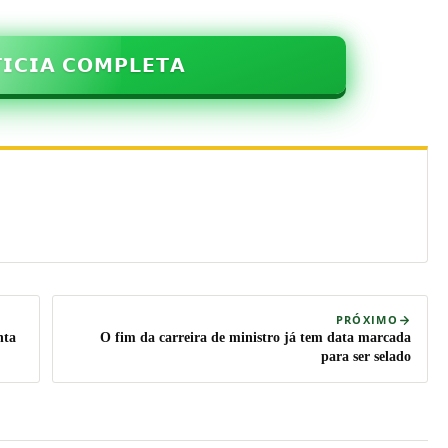
𝗜𝗖𝗜𝗔 𝗖𝗢𝗠𝗣𝗟𝗘𝗧𝗔
PRÓXIMO
nta
O fim da carreira de ministro já tem data marcada
para ser selado