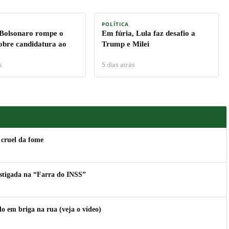
POLÍTICA
 Bolsonaro rompe o
Em fúria, Lula faz desafio a
sobre candidatura ao
Trump e Milei
s
5 dias atrás
 cruel da fome
estigada na “Farra do INSS”
 em briga na rua (veja o vídeo)