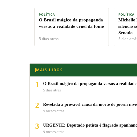
POLÍTICA
POLÍTICA
O Brasil mágico da propaganda
Michelle
versus a realidade cruel da fome
silêncio 
Senado
5 dias atrás
5 dias atrá
MAIS LIDOS
1
O Brasil mágico da propaganda versus a realidade
5 dias atrás
2
Revelada a provável causa da morte de jovem inv
9 meses atrás
3
URGENTE: Deputado petista é flagrado apanhando
9 meses atrás