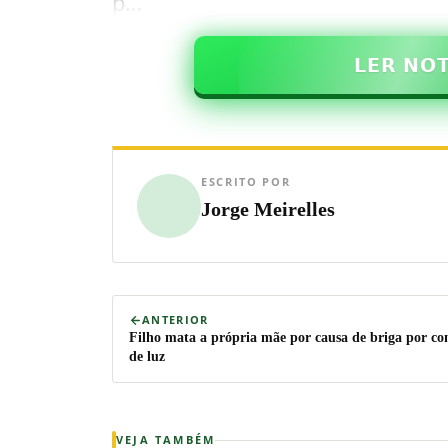
p…
𝗟𝗘𝗥 𝗡𝗢
ESCRITO POR
Jorge Meirelles
ANTERIOR
Filho mata a própria mãe por causa de briga por co
de luz
VEJA TAMBÉM