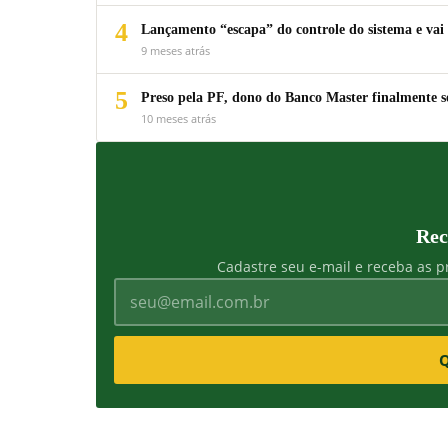
4
Lançamento “escapa” do controle do sistema e vai 
9 meses atrás
5
Preso pela PF, dono do Banco Master finalmente s
10 meses atrás
Rec
Cadastre seu e-mail e receba as pr
Q