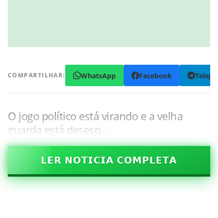
WhatsApp
Facebook
Teleg
COMPARTILHAR:
O jogo político está virando e a velha
guarda está desesp…
𝗟𝗘𝗥 𝗡𝗢𝗧𝗜𝗖𝗜𝗔 𝗖𝗢𝗠𝗣𝗟𝗘𝗧𝗔