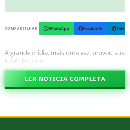
WhatsApp
Facebook
Teleg
COMPARTILHAR:
A grande mídia, mais uma vez, provou sua
total descone…
𝗟𝗘𝗥 𝗡𝗢𝗧𝗜𝗖𝗜𝗔 𝗖𝗢𝗠𝗣𝗟𝗘𝗧𝗔