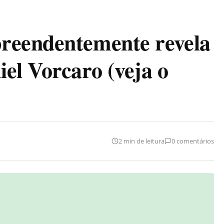
reendentemente revela
el Vorcaro (veja o
2 min de leitura
0 comentários