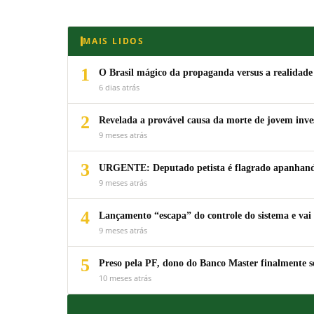
MAIS LIDOS
1
O Brasil mágico da propaganda versus a realidade
6 dias atrás
2
Revelada a provável causa da morte de jovem inv
9 meses atrás
3
URGENTE: Deputado petista é flagrado apanhando
9 meses atrás
4
Lançamento “escapa” do controle do sistema e vai 
9 meses atrás
5
Preso pela PF, dono do Banco Master finalmente s
10 meses atrás