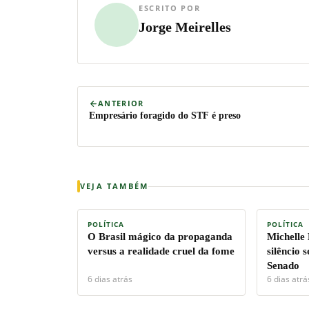
ESCRITO POR
Jorge Meirelles
ANTERIOR
Empresário foragido do STF é preso
VEJA TAMBÉM
POLÍTICA
POLÍTICA
O Brasil mágico da propaganda
Michelle
versus a realidade cruel da fome
silêncio 
Senado
6 dias atrás
6 dias atrá