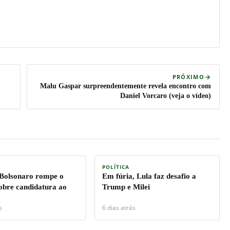
PRÓXIMO
Malu Gaspar surpreendentemente revela encontro com
Daniel Vorcaro (veja o vídeo)
POLÍTICA
 Bolsonaro rompe o
Em fúria, Lula faz desafio a
sobre candidatura ao
Trump e Milei
s
6 dias atrás