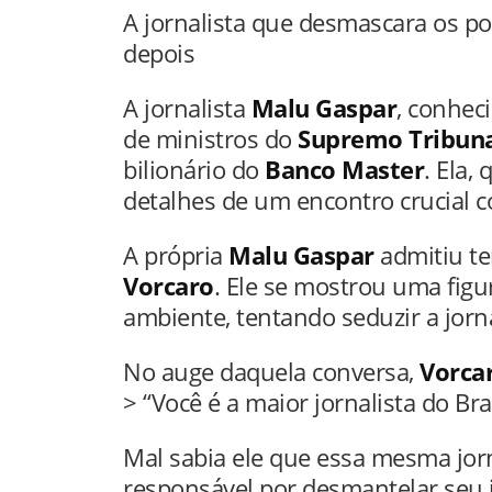
A jornalista que desmascara os p
depois
A jornalista
Malu Gaspar
, conhec
de ministros do
Supremo Tribuna
bilionário do
Banco Master
. Ela,
detalhes de um encontro crucial 
A própria
Malu Gaspar
admitiu te
Vorcaro
. Ele se mostrou uma fig
ambiente, tentando seduzir a jorn
No auge daquela conversa,
Vorca
> “Você é a maior jornalista do Bras
Mal sabia ele que essa mesma jorna
responsável por desmantelar seu i