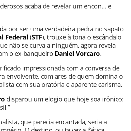
oderosos acaba de revelar um encon… e
ida por ser uma verdadeira pedra no sapato
l Federal
(
STF
), trouxe à tona o escândalo
 que não se curva a ninguém, agora revela
com o ex-banqueiro
Daniel Vorcaro
.
r ficado impressionada com a conversa de
ura envolvente, com ares de quem domina o
alista com sua oratória e aparente carisma.
ro
disparou um elogio que hoje soa irônico:
il.”
lista, que parecia encantada, seria a
mpério. O destino, ou talvez a *ética