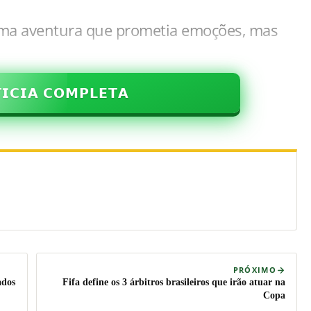
ma aventura que prometia emoções, mas
𝗜𝗖𝗜𝗔 𝗖𝗢𝗠𝗣𝗟𝗘𝗧𝗔
PRÓXIMO
ados
Fifa define os 3 árbitros brasileiros que irão atuar na
Copa