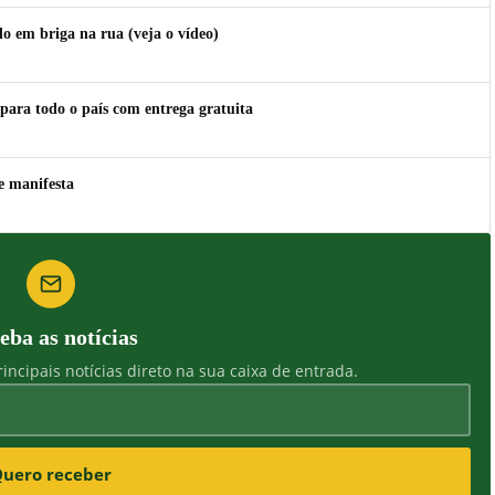
 em briga na rua (veja o vídeo)
para todo o país com entrega gratuita
e manifesta
eba as notícias
incipais notícias direto na sua caixa de entrada.
uero receber