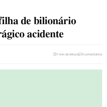
ilha de bilionário
rágico acidente
1 min de leitura
0 comentários