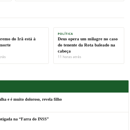
POLÍTICA
premo do Irã está à
Deus opera um milagre no caso
 morte
do tenente da Rota baleado na
cabeça
trás
11 horas atrás
lha e é muito doloroso, revela filho
estigada na “Farra do INSS”