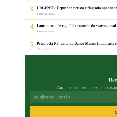
3
URGENTE: Deputado petista é flagrado apanhando
9 meses atrás
4
Lançamento “escapa” do controle do sistema e vai 
9 meses atrás
5
Preso pela PF, dono do Banco Master finalmente s
10 meses atrás
Rec
Cadastre seu e-mail e receba as pr
Q