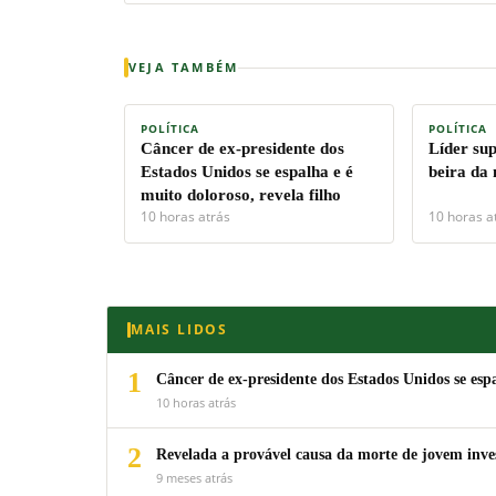
VEJA TAMBÉM
POLÍTICA
POLÍTICA
Câncer de ex-presidente dos
Líder su
Estados Unidos se espalha e é
beira da
muito doloroso, revela filho
10 horas atrás
10 horas a
MAIS LIDOS
1
Câncer de ex-presidente dos Estados Unidos se espa
10 horas atrás
2
Revelada a provável causa da morte de jovem inv
9 meses atrás