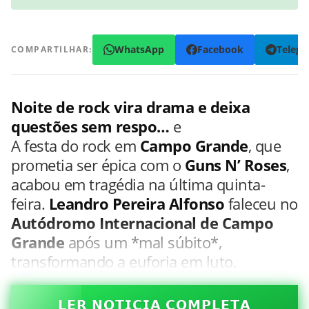
WhatsApp
Facebook
Teleg
COMPARTILHAR:
Noite de rock vira drama e deixa
questões sem respo…
e
A festa do rock em
Campo Grande
, que
prometia ser épica com o
Guns N’ Roses
,
acabou em tragédia na última quinta-
feira.
Leandro Pereira Alfonso
faleceu no
Autódromo Internacional de Campo
Grande
após um *mal súbito*,
transformando a euforia em luto.
𝗟𝗘𝗥 𝗡𝗢𝗧𝗜𝗖𝗜𝗔 𝗖𝗢𝗠𝗣𝗟𝗘𝗧𝗔