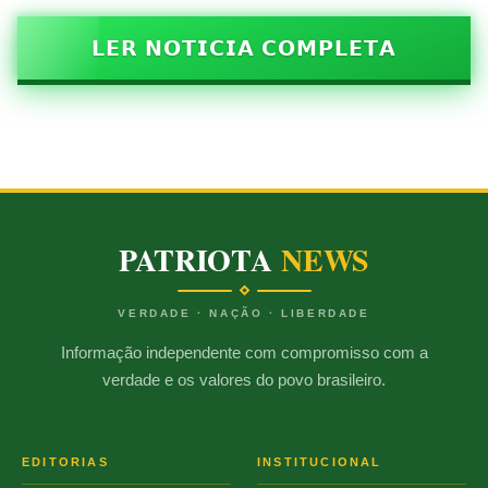
𝗟𝗘𝗥 𝗡𝗢𝗧𝗜𝗖𝗜𝗔 𝗖𝗢𝗠𝗣𝗟𝗘𝗧𝗔
PATRIOTA
NEWS
VERDADE · NAÇÃO · LIBERDADE
Informação independente com compromisso com a
verdade e os valores do povo brasileiro.
EDITORIAS
INSTITUCIONAL