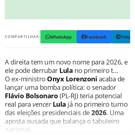
WhatsApp
Facebook
Teleg
COMPARTILHAR:
A direita tem um novo nome para 2026, e
ele pode derrubar
Lula
no primeiro t…
O ex-ministro
Onyx Lorenzoni
acaba de
lançar uma bomba política: o senador
Flávio Bolsonaro
(PL-RJ) teria potencial
real para
vencer
Lula
já no primeiro turno
das eleições presidenciais de
2026
. Uma
aposta ousada que balança o tabuleiro
nacional.