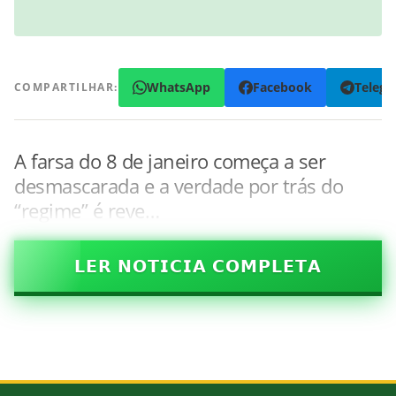
WhatsApp
Facebook
Teleg
COMPARTILHAR:
A farsa do 8 de janeiro começa a ser
desmascarada e a verdade por trás do
“regime” é reve…
𝗟𝗘𝗥 𝗡𝗢𝗧𝗜𝗖𝗜𝗔 𝗖𝗢𝗠𝗣𝗟𝗘𝗧𝗔