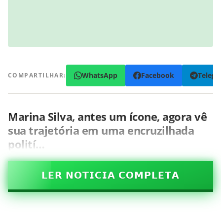
WhatsApp
Facebook
Teleg
COMPARTILHAR:
Marina Silva, antes um ícone, agora vê
sua trajetória em uma encruzilhada
polití…
𝗟𝗘𝗥 𝗡𝗢𝗧𝗜𝗖𝗜𝗔 𝗖𝗢𝗠𝗣𝗟𝗘𝗧𝗔