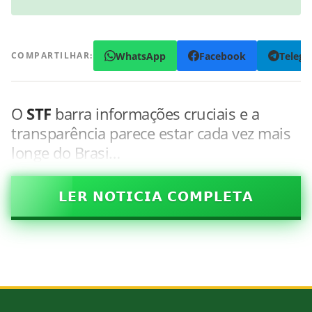
WhatsApp
Facebook
Teleg
COMPARTILHAR:
O
STF
barra informações cruciais e a
transparência parece estar cada vez mais
longe do Brasi…
𝗟𝗘𝗥 𝗡𝗢𝗧𝗜𝗖𝗜𝗔 𝗖𝗢𝗠𝗣𝗟𝗘𝗧𝗔