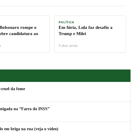
POLÍTICA
 Bolsonaro rompe o
Em fúria, Lula faz desafio a
sobre candidatura ao
Trump e Milei
s
5 dias atrás
 cruel da fome
estigada na “Farra do INSS”
 em briga na rua (veja o vídeo)