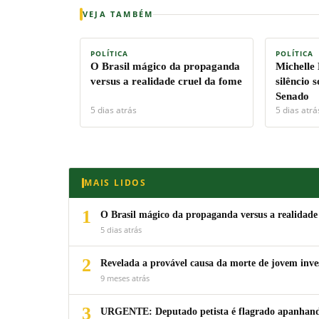
VEJA TAMBÉM
POLÍTICA
POLÍTICA
O Brasil mágico da propaganda
Michelle
versus a realidade cruel da fome
silêncio 
Senado
5 dias atrás
5 dias atrá
MAIS LIDOS
1
O Brasil mágico da propaganda versus a realidade
5 dias atrás
2
Revelada a provável causa da morte de jovem inv
9 meses atrás
3
URGENTE: Deputado petista é flagrado apanhando