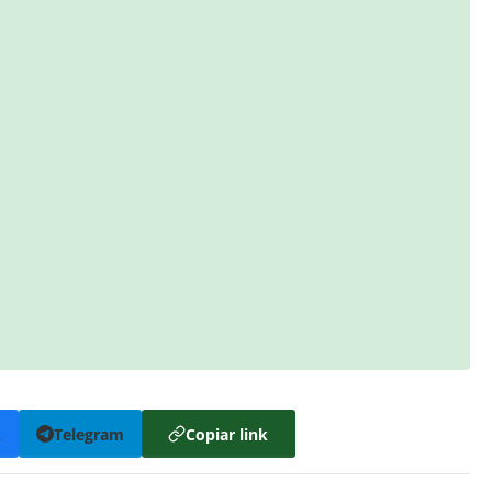
k
Telegram
Copiar link