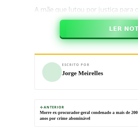
A mãe que lutou por justiça para 
𝗟𝗘𝗥 𝗡𝗢
ESCRITO POR
Jorge Meirelles
ANTERIOR
Morre ex-procurador-geral condenado a mais de 200
anos por crime abominável