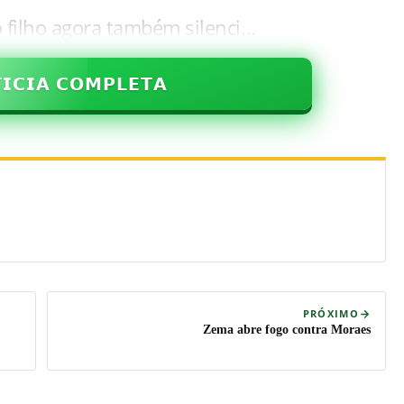
o filho agora também silenci…
𝗜𝗖𝗜𝗔 𝗖𝗢𝗠𝗣𝗟𝗘𝗧𝗔
PRÓXIMO
Zema abre fogo contra Moraes