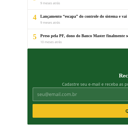
9 meses atrás
4
Lançamento “escapa” do controle do sistema e vai 
9 meses atrás
5
Preso pela PF, dono do Banco Master finalmente s
10 meses atrás
Rec
Cadastre seu e-mail e receba as pr
Q