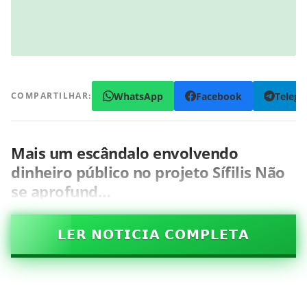
WhatsApp
Facebook
Teleg
COMPARTILHAR:
Mais um escândalo envolvendo
dinheiro público no projeto Sífilis Não
se aprofund…
𝗟𝗘𝗥 𝗡𝗢𝗧𝗜𝗖𝗜𝗔 𝗖𝗢𝗠𝗣𝗟𝗘𝗧𝗔