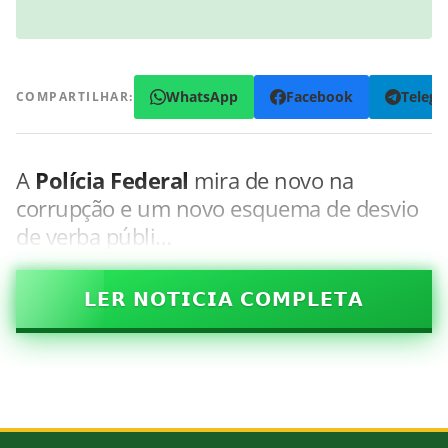
WhatsApp
Facebook
Teleg
COMPARTILHAR:
A
Polícia Federal
mira de novo na
corrupção e um novo esquema de desvio
de verba públi…
𝗟𝗘𝗥 𝗡𝗢𝗧𝗜𝗖𝗜𝗔 𝗖𝗢𝗠𝗣𝗟𝗘𝗧𝗔