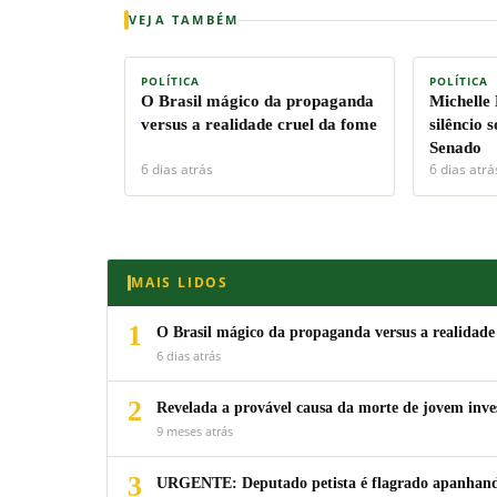
VEJA TAMBÉM
POLÍTICA
POLÍTICA
O Brasil mágico da propaganda
Michelle
versus a realidade cruel da fome
silêncio 
Senado
6 dias atrás
6 dias atrá
MAIS LIDOS
1
O Brasil mágico da propaganda versus a realidade
6 dias atrás
2
Revelada a provável causa da morte de jovem inv
9 meses atrás
3
URGENTE: Deputado petista é flagrado apanhando