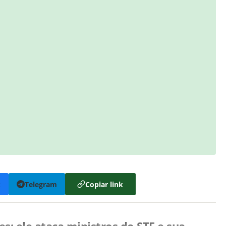
k
Telegram
Copiar link