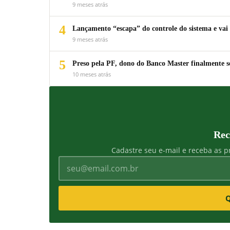
9 meses atrás
4
Lançamento “escapa” do controle do sistema e vai 
9 meses atrás
5
Preso pela PF, dono do Banco Master finalmente s
10 meses atrás
Rec
Cadastre seu e-mail e receba as pr
Q