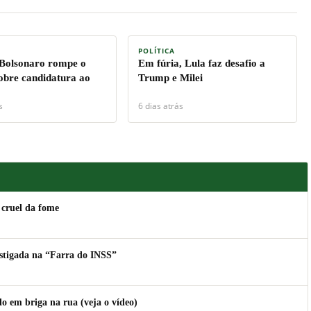
POLÍTICA
 Bolsonaro rompe o
Em fúria, Lula faz desafio a
sobre candidatura ao
Trump e Milei
s
6 dias atrás
 cruel da fome
estigada na “Farra do INSS”
 em briga na rua (veja o vídeo)