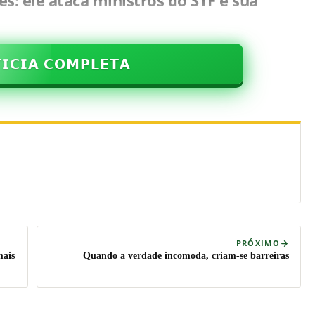
s: ele ataca ministros do STF e sua
𝗜𝗖𝗜𝗔 𝗖𝗢𝗠𝗣𝗟𝗘𝗧𝗔
PRÓXIMO
mais
Quando a verdade incomoda, criam-se barreiras