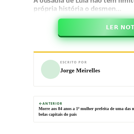
A ousadia de Lula não tem limite
própria história o desmen…
𝗟𝗘𝗥 𝗡𝗢
ESCRITO POR
Jorge Meirelles
ANTERIOR
Morre aos 84 anos a 1ª mulher prefeita de uma das 
belas capitais do país