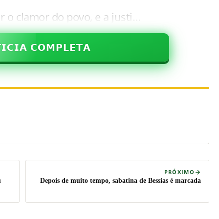
r o clamor do povo, e a justi…
𝗜𝗖𝗜𝗔 𝗖𝗢𝗠𝗣𝗟𝗘𝗧𝗔
PRÓXIMO
u
Depois de muito tempo, sabatina de Bessias é marcada