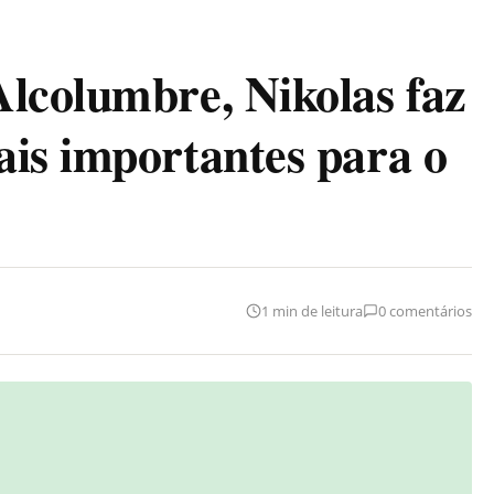
lcolumbre, Nikolas faz
is importantes para o
1 min de leitura
0 comentários