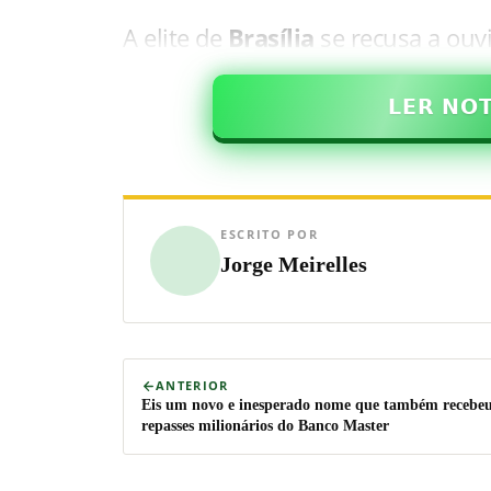
A elite de
Brasília
se recusa a ouvi
𝗟𝗘𝗥 𝗡𝗢
ESCRITO POR
Jorge Meirelles
ANTERIOR
Eis um novo e inesperado nome que também recebe
repasses milionários do Banco Master