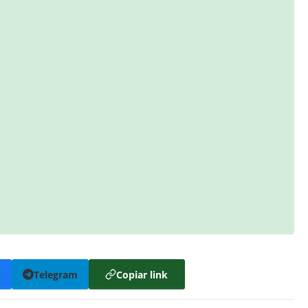
k
Telegram
Copiar link