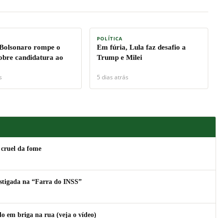
POLÍTICA
 Bolsonaro rompe o
Em fúria, Lula faz desafio a
sobre candidatura ao
Trump e Milei
s
5 dias atrás
 cruel da fome
estigada na “Farra do INSS”
 em briga na rua (veja o vídeo)