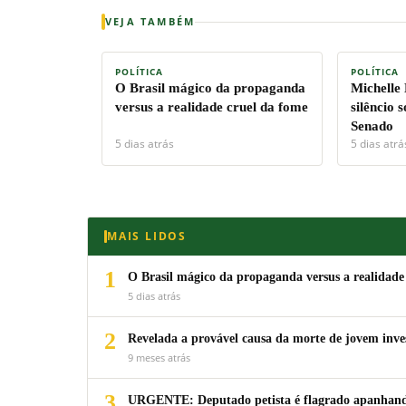
VEJA TAMBÉM
POLÍTICA
POLÍTICA
O Brasil mágico da propaganda
Michelle
versus a realidade cruel da fome
silêncio 
Senado
5 dias atrás
5 dias atrá
MAIS LIDOS
1
O Brasil mágico da propaganda versus a realidade
5 dias atrás
2
Revelada a provável causa da morte de jovem inv
9 meses atrás
3
URGENTE: Deputado petista é flagrado apanhando