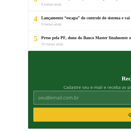
9 meses atrás
4
Lançamento “escapa” do controle do sistema e vai 
9 meses atrás
5
Preso pela PF, dono do Banco Master finalmente s
10 meses atrás
Rec
Cadastre seu e-mail e receba as pr
Q