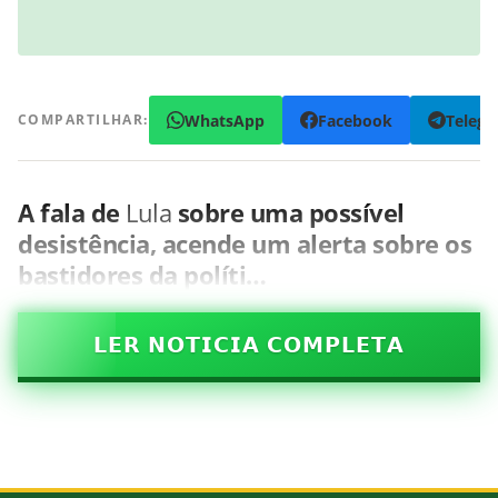
WhatsApp
Facebook
Teleg
COMPARTILHAR:
A fala de
Lula
sobre uma possível
desistência, acende um alerta sobre os
bastidores da políti…
𝗟𝗘𝗥 𝗡𝗢𝗧𝗜𝗖𝗜𝗔 𝗖𝗢𝗠𝗣𝗟𝗘𝗧𝗔