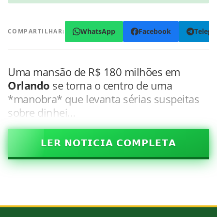
WhatsApp
Facebook
Teleg
COMPARTILHAR:
Uma mansão de R$ 180 milhões em
Orlando
se torna o centro de uma
*manobra* que levanta sérias suspeitas
sobre dinhei…
𝗟𝗘𝗥 𝗡𝗢𝗧𝗜𝗖𝗜𝗔 𝗖𝗢𝗠𝗣𝗟𝗘𝗧𝗔