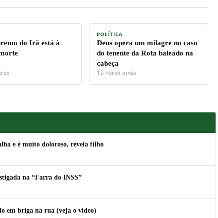
POLÍTICA
premo do Irã está à
Deus opera um milagre no caso
 morte
do tenente da Rota baleado na
cabeça
trás
12 horas atrás
lha e é muito doloroso, revela filho
estigada na “Farra do INSS”
 em briga na rua (veja o vídeo)