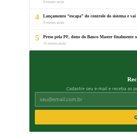
9 meses atrás
4
Lançamento “escapa” do controle do sistema e vai 
9 meses atrás
5
Preso pela PF, dono do Banco Master finalmente s
10 meses atrás
Rec
Cadastre seu e-mail e receba as pr
Q