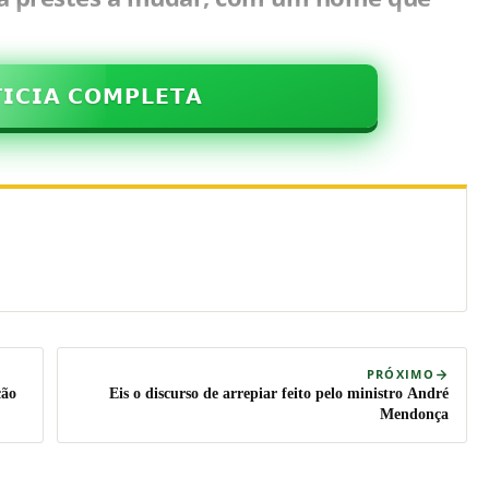
𝗜𝗖𝗜𝗔 𝗖𝗢𝗠𝗣𝗟𝗘𝗧𝗔
PRÓXIMO
ção
Eis o discurso de arrepiar feito pelo ministro André
Mendonça