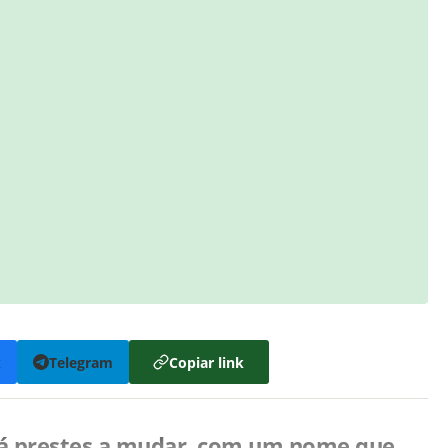
k
Telegram
Copiar link
está prestes a mudar, com um nome que