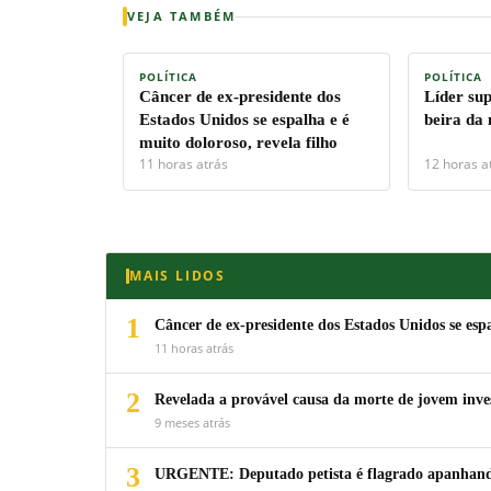
VEJA TAMBÉM
POLÍTICA
POLÍTICA
Câncer de ex-presidente dos
Líder su
Estados Unidos se espalha e é
beira da
muito doloroso, revela filho
11 horas atrás
12 horas a
MAIS LIDOS
1
Câncer de ex-presidente dos Estados Unidos se espa
11 horas atrás
2
Revelada a provável causa da morte de jovem inv
9 meses atrás
3
URGENTE: Deputado petista é flagrado apanhando